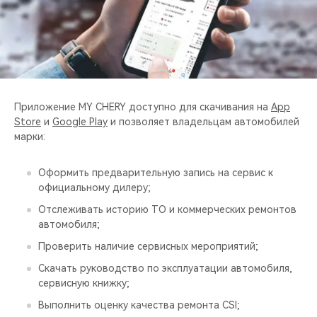
CHERY REMOTE
CHERY И СПОРТ
НАШИ МЕРОПРИЯТИЯ
Приложение MY CHERY доступно для скачивания на
App
ВИДЕООБЗОРЫ
Store
и
Google Play
и позволяет владельцам автомобилей
марки:
CHERY ДЛЯ ДЕТЕЙ
Оформить предварительную запись на сервис к
официальному дилеру;
Отслеживать историю ТО и коммерческих ремонтов
автомобиля;
Проверить наличие сервисных мероприятий;
Скачать руководство по эксплуатации автомобиля,
сервисную книжку;
Выполнить оценку качества ремонта CSI;