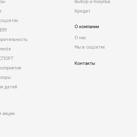
ары
Выбор и покупка
е
Кредит
соцсетях
О компании
ERY
О нас
орительность
Мы в соцсетях
emote
 СПОРТ
Контакты
роприятия
зоры
ля детей
и акции