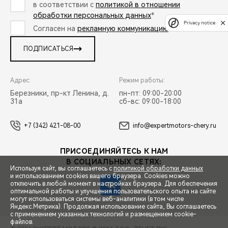
в соответствии с
политикой в отношении
обработки персональных данных
*
Privacy notice
Согласен на
рекламную коммуникацию
*
ПОДПИСАТЬСЯ
Адрес:
Режим работы:
Березники, пр-кт Ленина, д.
пн-пт: 09:00-20:00
31а
сб-вс: 09:00-18:00
+7 (342) 421-08-00
info@expertmotors-chery.ru
ПРИСОЕДИНЯЙТЕСЬ К НАМ
В СОЦИАЛЬНЫХ СЕТЯХ:
Используя сайт, вы соглашаетесь с
политикой обработки данных
и использованием cookies вашего браузера. Cookies можно
отключить в любой момент в настройках браузера. Для обеспечения
оптимальной работы и улучшения пользовательского опыта на сайте
могут использоваться системы веб-аналитики (в том числе
СПЕЦПРЕДЛОЖЕНИЯ
Яндекс.Метрика). Продолжая использование сайта, Вы соглашаетесь
с применением указанных технологий и размещением cookie-
файлов.