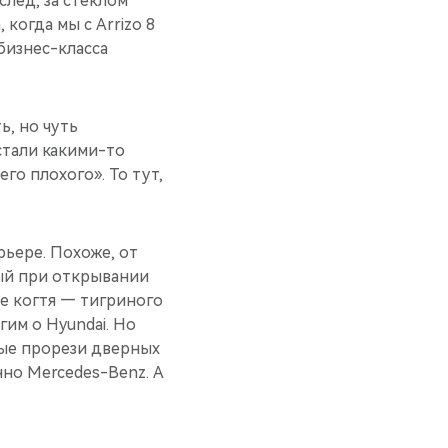
след, за стеклом
когда мы с Arrizo 8
бизнес-класса
ь, но чуть
стали какими-то
го плохого». То тут,
ерьере. Похоже, от
рый при открывании
е когтя — тигриного
гим о Hyundai. Но
ные прорези дверных
но Mercedes-Benz. А