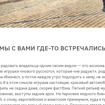
МЫ С ВАМИ ГДЕ-ТО ВСТРЕЧАЛИС
радовать владельца одним своим видом — это аксиома.
 игрушки «нового русского», которые «не радуют», род
за «бизнес», а потом каждое утро подходить к нему, не 
izo 8 в этом смысле игрушка настоящая, красивый автом
иль не седана даже, скорее фастбэка. Легкий рельеф м
винах, выступы задних арок. На парковке модного бизн
й, к слову, европейским и азиатским премиумом, куда я 