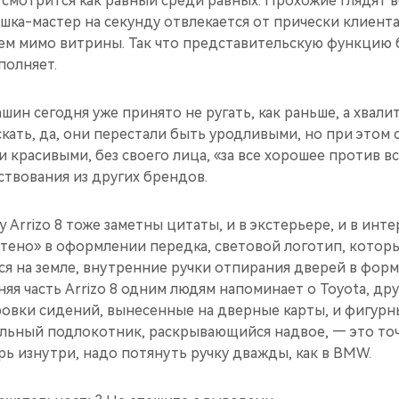
 8 смотрится как равный среди равных. Прохожие глядят в
шка-мастер на секунду отвлекается от прически клиента, 
м мимо витрины. Так что представительскую функцию 
полняет.
шин сегодня уже принято не ругать, как раньше, а хвалит
кать, да, они перестали быть уродливыми, но при этом 
 красивыми, без своего лица, «за все хорошее против все
ствования из других брендов.
y Arrizo 8 тоже заметны цитаты, и в экстерьере, и в инт
ретено» в оформлении передка, световой логотип, кото
я на земле, внутренние ручки отпирания дверей в форм
няя часть Arrizo 8 одним людям напоминает о Toyota, дру
ровки сидений, вынесенные на дверные карты, и фигур
льный подлокотник, раскрывающийся надвое, — это точ
ь изнутри, надо потянуть ручку дважды, как в BMW.