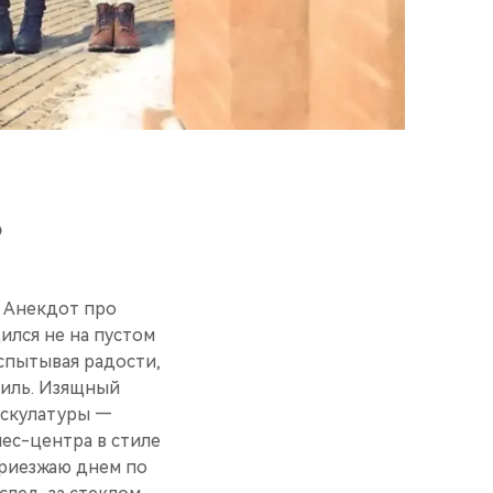
Ь
 Анекдот про
ился не на пустом
испытывая радости,
обиль. Изящный
ускулатуры —
ес-центра в стиле
приезжаю днем по