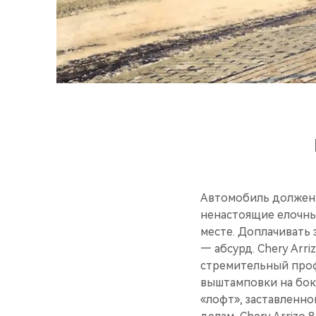
Автомобиль должен 
ненастоящие елочные
месте. Доплачивать 
— абсурд. Chery Arr
стремительный проф
выштамповки на боко
«лофт», заставленно