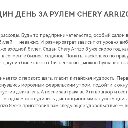
ИН ДЕНЬ ЗА РУЛЕМ CHERY ARRIZ
 расходы. Будь то предпринимательство, особый салон в
илей — неважно. И размер затрат зависит от уровня ам
же входной билет. Седан Chery Arrizo 8 уже скоро год ка
 в сегменте бизнес-седанов. Понять, насколько по праву
ец, купив билет в этот бизнес-класс, можно буквально за
чинается с первого шага, гласит китайская мудрость. Пе
оснувшись морозным февральским утром, подойти к окну
пустив двигатель. А после завтрака выйти во двор и сес
о сегодня можно удивить дистанционным запуском двиг
rrizo 8 уже приготовил вам следующее удовольствие — в