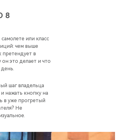
O 8
 самолете или класс
биций: чем выше
к претендует в
 он это делает и что
 день.
рвый шаг владельца
 и нажать кнопку на
ть в уже прогретый
ателя? Не
изуальное.