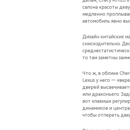
делам, Chery Arrizo
салона красоты деву
медленно проплывае
автомобиль явно вы
Дизайн китайских ма
снисходительно. Дес
среднестатистически
то там заметны заим
Что ж, в облике Cher
Lexus у него — «ве
дверей высвечиваетс
или драконьего. Зад
вот клавиши регули
динамиков и центра
чтобы отпереть двер