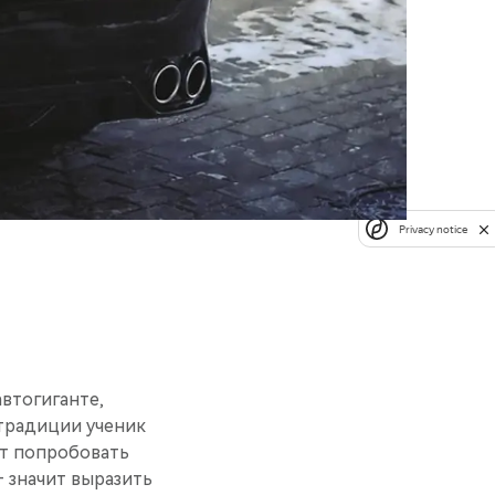
Privacy notice
втогиганте,
традиции ученик
ет попробовать
— значит выразить